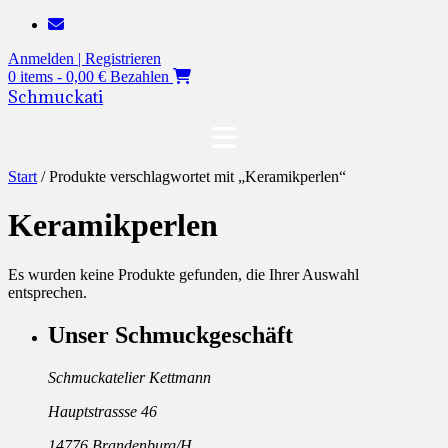
Zum
Inhalt
Anmelden | Registrieren
springen
0 items - 0,00 €
Bezahlen
Schmuckati
Start
/ Produkte verschlagwortet mit „Keramikperlen“
Keramikperlen
Es wurden keine Produkte gefunden, die Ihrer Auswahl
entsprechen.
Unser Schmuckgeschäft
Schmuckatelier Kettmann
Hauptstrassse 46
14776 Brandenburg/H.