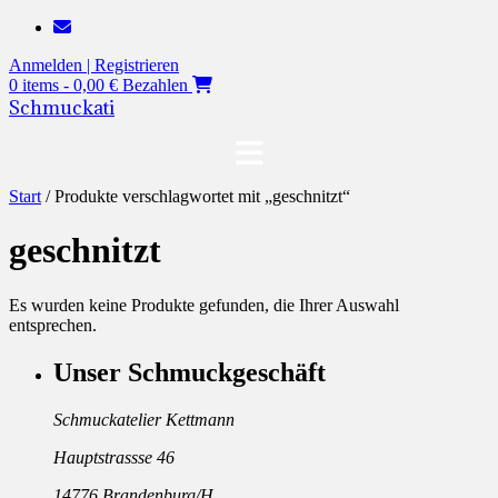
Zum
Inhalt
Anmelden | Registrieren
springen
0 items - 0,00 €
Bezahlen
Schmuckati
Start
/ Produkte verschlagwortet mit „geschnitzt“
geschnitzt
Es wurden keine Produkte gefunden, die Ihrer Auswahl
entsprechen.
Unser Schmuckgeschäft
Schmuckatelier Kettmann
Hauptstrassse 46
14776 Brandenburg/H.