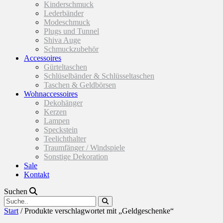
Kinderschmuck
Lederbänder
Modeschmuck
Plugs und Tunnel
Shiva Auge
Schmuckzubehör
Accessoires
Gürteltaschen
Schlüselbänder & Schlüsseltaschen
Taschen & Geldbörsen
Wohnaccessoires
Dekohänger
Kerzen
Lampen
Speckstein
Teelichthalter
Traumfänger / Windspiele
Sonstige Dekoration
Sale
Kontakt
Suchen
Start
/ Produkte verschlagwortet mit „Geldgeschenke“