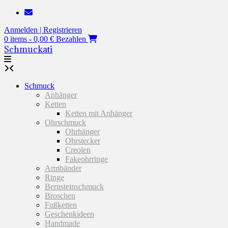
Zum
Inhalt
Anmelden | Registrieren
springen
0 items - 0,00 €
Bezahlen
Schmuckati
Schmuck
Anhänger
Ketten
Ketten mit Anhänger
Ohrschmuck
Ohrhänger
Ohrstecker
Creolen
Fakeohrringe
Armbänder
Ringe
Bernsteinschmuck
Broschen
Fußketten
Geschenkideen
Handmade