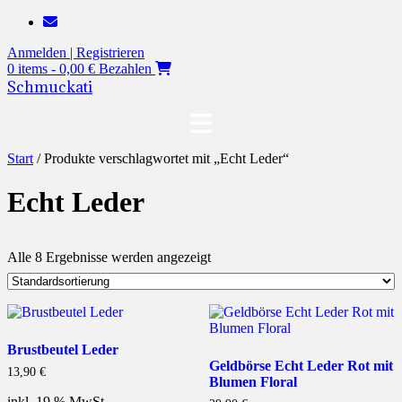
Zum
Inhalt
Anmelden | Registrieren
springen
0 items - 0,00 €
Bezahlen
Schmuckati
Start
/ Produkte verschlagwortet mit „Echt Leder“
Echt Leder
Alle 8 Ergebnisse werden angezeigt
Brustbeutel Leder
Geldbörse Echt Leder Rot mit
13,90
€
Blumen Floral
inkl. 19 % MwSt.