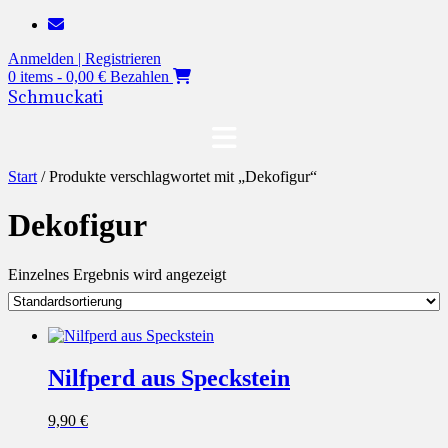
Zum
Inhalt
Anmelden | Registrieren
springen
0 items - 0,00 €
Bezahlen
Schmuckati
Start
/ Produkte verschlagwortet mit „Dekofigur“
Dekofigur
Einzelnes Ergebnis wird angezeigt
Nilfperd aus Speckstein
9,90
€