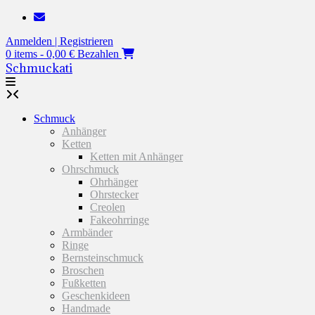
Zum
Inhalt
Anmelden | Registrieren
springen
0 items - 0,00 €
Bezahlen
Schmuckati
Schmuck
Anhänger
Ketten
Ketten mit Anhänger
Ohrschmuck
Ohrhänger
Ohrstecker
Creolen
Fakeohrringe
Armbänder
Ringe
Bernsteinschmuck
Broschen
Fußketten
Geschenkideen
Handmade