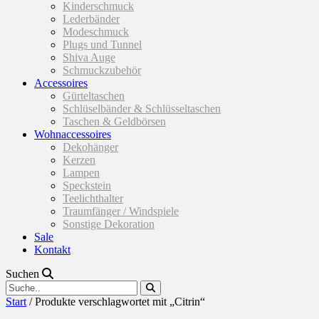
Kinderschmuck
Lederbänder
Modeschmuck
Plugs und Tunnel
Shiva Auge
Schmuckzubehör
Accessoires
Gürteltaschen
Schlüselbänder & Schlüsseltaschen
Taschen & Geldbörsen
Wohnaccessoires
Dekohänger
Kerzen
Lampen
Speckstein
Teelichthalter
Traumfänger / Windspiele
Sonstige Dekoration
Sale
Kontakt
Suchen
Start
/ Produkte verschlagwortet mit „Citrin“