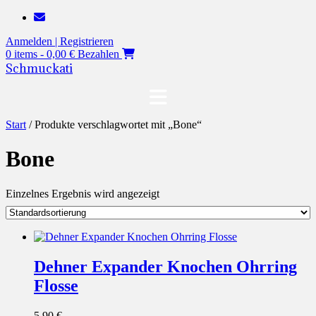
Zum
Inhalt
Anmelden | Registrieren
springen
0 items - 0,00 €
Bezahlen
Schmuckati
Start
/ Produkte verschlagwortet mit „Bone“
Bone
Einzelnes Ergebnis wird angezeigt
Dehner Expander Knochen Ohrring
Flosse
5,90
€