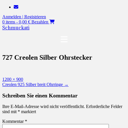
Zum
Inhalt
Anmelden | Registrieren
springen
0 items - 0,00 €
Bezahlen
Schmuckati
727 Creolen Silber Ohrstecker
Originalgröße
1200 × 900
Beitragsnavigation
Creolen 925 Silber breit Ohrringe
→
Schreiben Sie einen Kommentar
Ihre E-Mail-Adresse wird nicht veröffentlicht.
Erforderliche Felder
sind mit
*
markiert
Kommentar
*