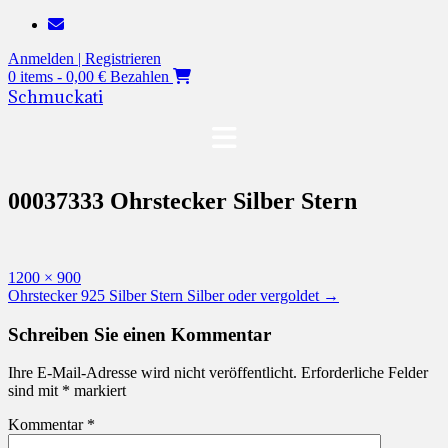
Zum
Inhalt
Anmelden | Registrieren
springen
0 items - 0,00 €
Bezahlen
Schmuckati
00037333 Ohrstecker Silber Stern
Originalgröße
1200 × 900
Beitragsnavigation
Ohrstecker 925 Silber Stern Silber oder vergoldet
→
Schreiben Sie einen Kommentar
Ihre E-Mail-Adresse wird nicht veröffentlicht.
Erforderliche Felder
sind mit
*
markiert
Kommentar
*